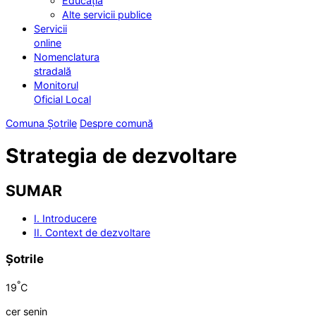
Educația
Alte servicii publice
Servicii
online
Nomenclatura
stradală
Monitorul
Oficial Local
Comuna Șotrile
Despre comună
Strategia de dezvoltare
SUMAR
I. Introducere
II. Context de dezvoltare
Șotrile
°
19
C
cer senin