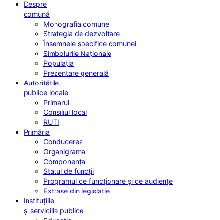
Despre
comună
Monografia comunei
Strategia de dezvoltare
Însemnele specifice comunei
Simbolurile Naționale
Populația
Prezentare generală
Autoritățile
publice locale
Primarul
Consiliul local
RUTI
Primăria
Conducerea
Organigrama
Componența
Statul de funcții
Programul de funcționare și de audiențe
Extrase din legislație
Instituțiile
și serviciile publice