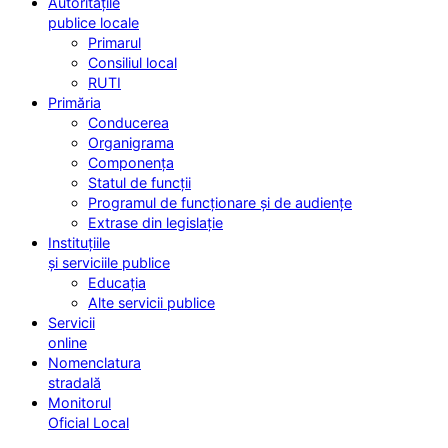
Autoritățile
publice locale
Primarul
Consiliul local
RUTI
Primăria
Conducerea
Organigrama
Componența
Statul de funcții
Programul de funcționare și de audiențe
Extrase din legislație
Instituțiile
și serviciile publice
Educația
Alte servicii publice
Servicii
online
Nomenclatura
stradală
Monitorul
Oficial Local