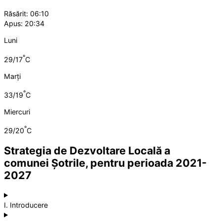
Răsărit: 06:10
Apus: 20:34
Luni
°
29/17
C
Marți
°
33/19
C
Miercuri
°
29/20
C
Strategia de Dezvoltare Locală a
comunei Șotrile, pentru perioada 2021-
2027
I. Introducere