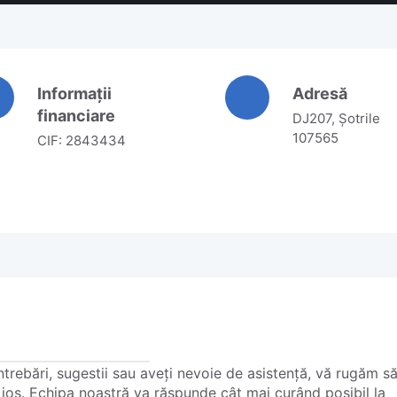
Informații
Adresă
financiare
DJ207, Șotrile
107565
CIF: 2843434
trebări, sugestii sau aveți nevoie de asistență, vă rugăm s
 jos. Echipa noastră va răspunde cât mai curând posibil la