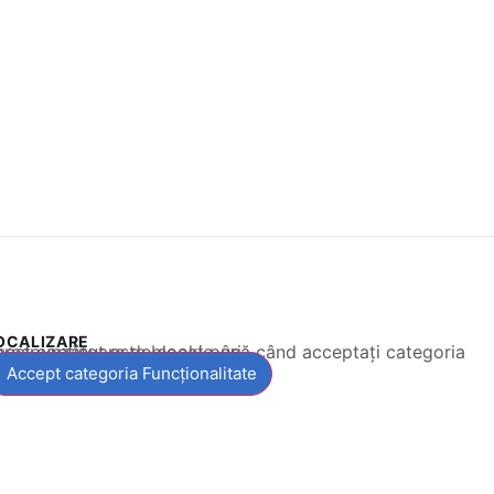
OCALIZARE
 conținut este blocat până când acceptați categoria corespunzătoare de cookie-uri.
Accept categoria Funcționalitate