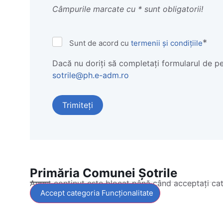
Câmpurile marcate cu * sunt obligatorii!
Termeni
*
Sunt de acord cu
termenii și condițiile
și
Condiții
Dacă nu doriți să completați formularul de pe 
*
sotrile@ph.e-adm.ro
Primăria Comunei Șotrile
Acest conținut este blocat până când acceptați ca
Accept categoria Funcționalitate