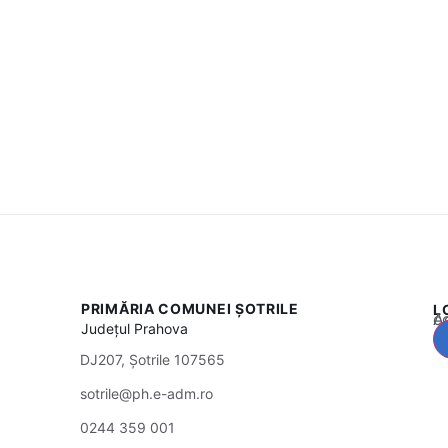
PRIMĂRIA COMUNEI ȘOTRILE
L
Acest
Județul
Prahova
DJ207, Șotrile 107565
sotrile@ph.e-adm.ro
0244 359 001