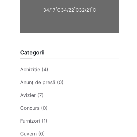
°
°
°
34/17
C
34/22
C
32/21
C
Categorii
Achiziție (4)
Anunț de presă (0)
Avizier (7)
Concurs (0)
Furnizori (1)
Guvern (0)