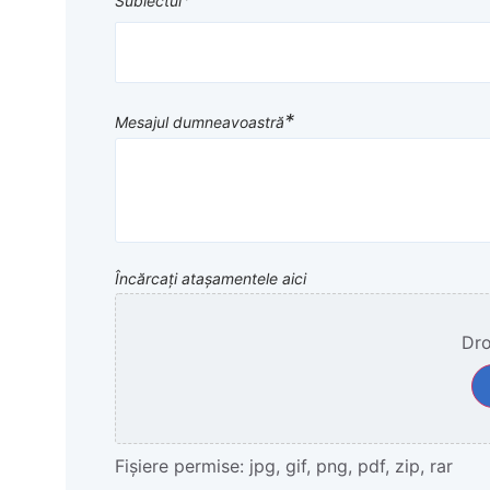
Subiectul
*
Mesajul dumneavoastră
Încărcați atașamentele aici
Dro
Fișiere permise: jpg, gif, png, pdf, zip, rar