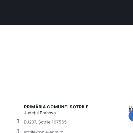
PRIMĂRIA COMUNEI ȘOTRILE
L
Acest
Județul
Prahova
DJ207, Șotrile 107565
sotrile@ph.e-adm.ro