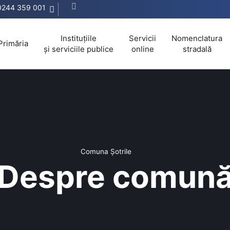
0244 359 001
Instituțiile
Servicii
Nomenclatura
Primăria
și serviciile publice
online
stradală
Comuna Șotrile
Despre comun