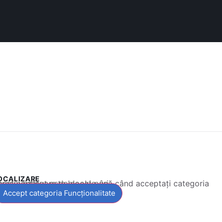
OCALIZARE
 conținut este blocat până când acceptați categoria corespunzătoare de cookie-uri.
Accept categoria Funcționalitate