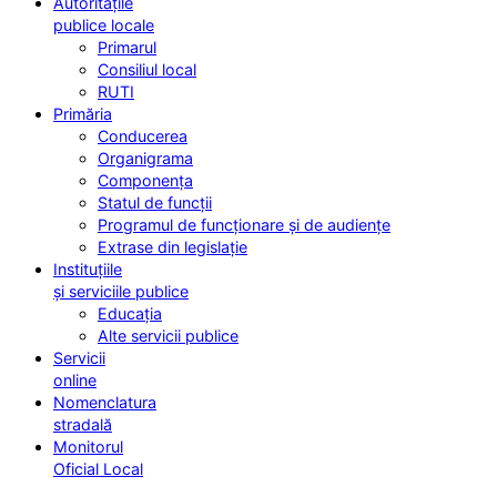
Autoritățile
publice locale
Primarul
Consiliul local
RUTI
Primăria
Conducerea
Organigrama
Componența
Statul de funcții
Programul de funcționare și de audiențe
Extrase din legislație
Instituțiile
și serviciile publice
Educația
Alte servicii publice
Servicii
online
Nomenclatura
stradală
Monitorul
Oficial Local