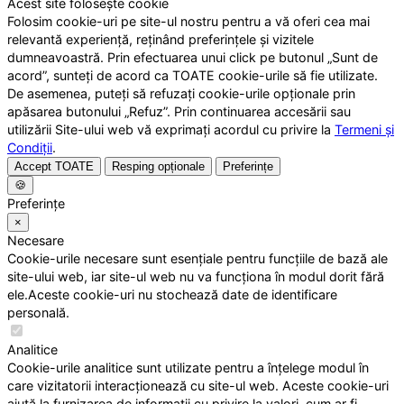
Acest site folosește cookie
Folosim cookie-uri pe site-ul nostru pentru a vă oferi cea mai
relevantă experiență, reținând preferințele și vizitele
dumneavoastră. Prin efectuarea unui click pe butonul „Sunt de
acord”, sunteți de acord ca TOATE cookie-urile să fie utilizate.
De asemenea, puteți să refuzați cookie-urile opționale prin
apăsarea butonului „Refuz”. Prin continuarea accesării sau
utilizării Site-ului web vă exprimați acordul cu privire la
Termeni și
Condiții
.
Accept TOATE
Resping opționale
Preferințe
🍪
Preferințe
×
Necesare
Cookie-urile necesare sunt esențiale pentru funcțiile de bază ale
site-ului web, iar site-ul web nu va funcționa în modul dorit fără
ele.Aceste cookie-uri nu stochează date de identificare
personală.
Analitice
Cookie-urile analitice sunt utilizate pentru a înțelege modul în
care vizitatorii interacționează cu site-ul web. Aceste cookie-uri
ajută la furnizarea de informații cu privire la valori, cum ar fi