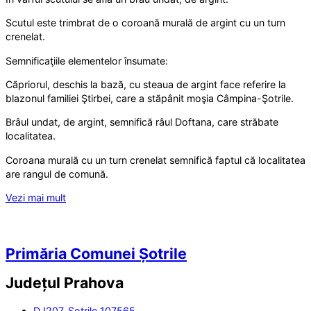
Scutul este trimbrat de o coroană murală de argint cu un turn
crenelat.
Semnificaţiile elementelor însumate:
Căpriorul, deschis la bază, cu steaua de argint face referire la
blazonul familiei Ştirbei, care a stăpânit moşia Câmpina-Şotrile.
Brâul undat, de argint, semnifică râul Doftana, care străbate
localitatea.
Coroana murală cu un turn crenelat semnifică faptul că localitatea
are rangul de comună.
Vezi mai mult
Primăria Comunei Șotrile
Județul
Prahova
DJ207, Șotrile 107565