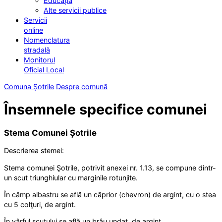
Educația
Alte servicii publice
Servicii
online
Nomenclatura
stradală
Monitorul
Oficial Local
Comuna Șotrile
Despre comună
Însemnele specifice comunei
Stema Comunei Șotrile
Descrierea stemei:
Stema comunei Şotrile, potrivit anexei nr. 1.13, se compune dintr-
un scut triunghiular cu marginile rotunjite.
În câmp albastru se află un căprior (chevron) de argint, cu o stea
cu 5 colţuri, de argint.
În vârful scutului se află un brâu undat, de argint.