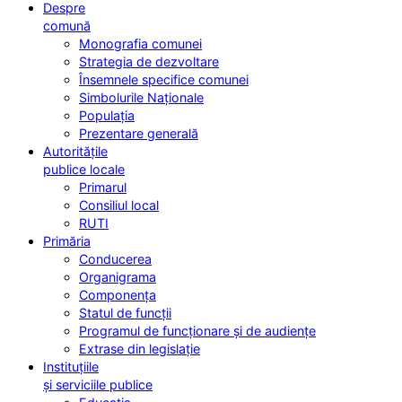
Despre
comună
Monografia comunei
Strategia de dezvoltare
Însemnele specifice comunei
Simbolurile Naționale
Populația
Prezentare generală
Autoritățile
publice locale
Primarul
Consiliul local
RUTI
Primăria
Conducerea
Organigrama
Componența
Statul de funcții
Programul de funcționare și de audiențe
Extrase din legislație
Instituțiile
și serviciile publice