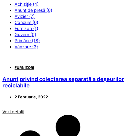
Achiziție (4)
Anunț de presă (0)
Avizier (7)
Concurs (0)
Furnizori (1)
Guvern (0)
Primărie (18)
Vânzare (3)
FURNIZORI
Anunț privind colectarea separată a deșeurilor
reciclabile
2 Februarie, 2022
Vezi detalii