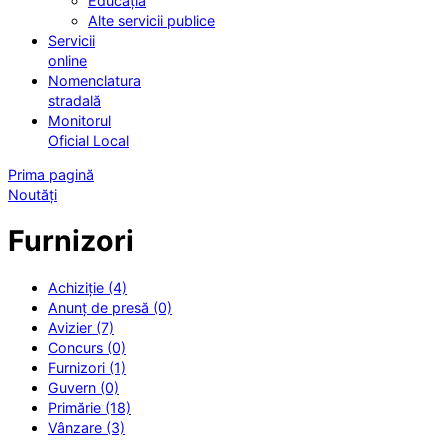
Educația
Alte servicii publice
Servicii
online
Nomenclatura
stradală
Monitorul
Oficial Local
Prima pagină
Noutăți
Furnizori
Achiziție (4)
Anunț de presă (0)
Avizier (7)
Concurs (0)
Furnizori (1)
Guvern (0)
Primărie (18)
Vânzare (3)