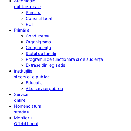
Autoritățile
publice locale
Primarul
Consiliul local
RUTI
Primăria
Conducerea
Organigrama
Componența
Statul de funcții
Programul de funcționare și de audiențe
Extrase din legislație
Instituțiile
și serviciile publice
Educația
Alte servicii publice
Servicii
online
Nomenclatura
stradală
Monitorul
Oficial Local