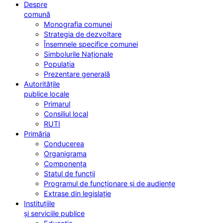
Despre
comună
Monografia comunei
Strategia de dezvoltare
Însemnele specifice comunei
Simbolurile Naționale
Populația
Prezentare generală
Autoritățile
publice locale
Primarul
Consiliul local
RUTI
Primăria
Conducerea
Organigrama
Componența
Statul de funcții
Programul de funcționare și de audiențe
Extrase din legislație
Instituțiile
și serviciile publice