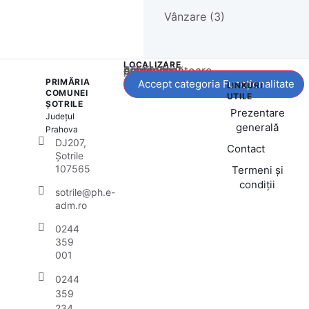
Vânzare (3)
LOCALIZARE
Acest conținut este blocat până când acceptați categoria corespunzătoare de cookie-uri.
PRIMĂRIA
Accept categoria Funcționalitate
LINKURI
COMUNEI
UTILE
ȘOTRILE
Prezentare
Județul
generală
Prahova
DJ207,
Contact
Șotrile
107565
Termeni și
condiții
sotrile@ph.e-
adm.ro
0244
359
001
0244
359
234