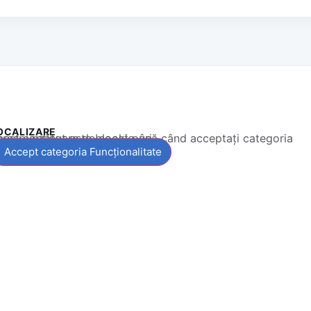
OCALIZARE
 conținut este blocat până când acceptați categoria corespunzătoare de cookie-uri.
Accept categoria Funcționalitate