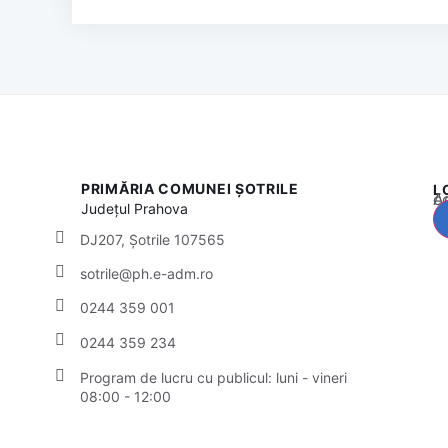
PRIMĂRIA COMUNEI ȘOTRILE
L
Acest
Județul
Prahova
DJ207, Șotrile 107565
sotrile@ph.e-adm.ro
0244 359 001
0244 359 234
Program de lucru cu publicul:
luni - vineri
08:00 - 12:00