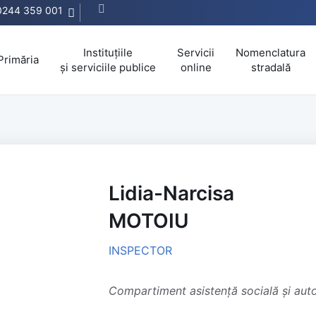
0244 359 001
Instituțiile
Servicii
Nomenclatura
Primăria
și serviciile publice
online
stradală
Lidia-Narcisa
MOTOIU
INSPECTOR
Compartiment asistență socială și auto