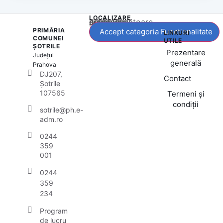
LOCALIZARE
Acest conținut este blocat până când acceptați categoria corespunzătoare de cookie-uri.
PRIMĂRIA
Accept categoria Funcționalitate
LINKURI
COMUNEI
UTILE
ȘOTRILE
Prezentare
Județul
generală
Prahova
DJ207,
Contact
Șotrile
107565
Termeni și
condiții
sotrile@ph.e-
adm.ro
0244
359
001
0244
359
234
Program
de lucru